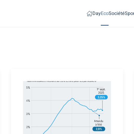
Day
Eco
Société
Spor