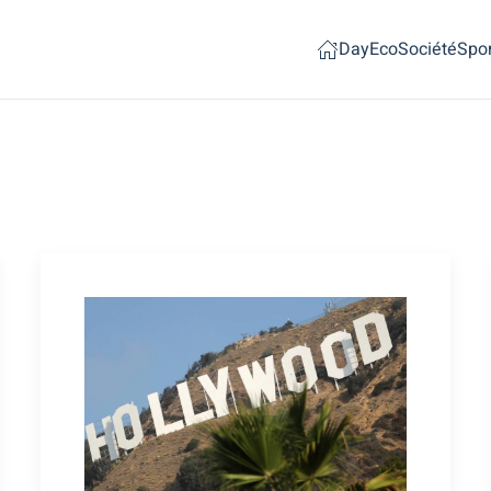
Day
Eco
Société
Spor