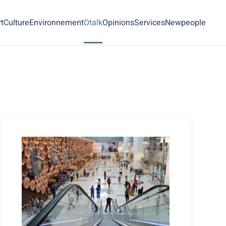
t
Culture
Environnement
Otalk
Opinions
Services
Newpeople