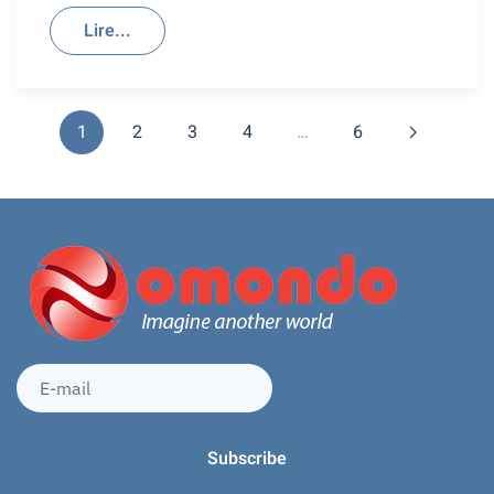
Lire...
1
2
3
4
…
6