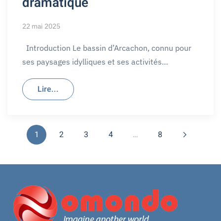
dramatique
22 mai 2025
Introduction Le bassin d’Arcachon, connu pour
ses paysages idylliques et ses activités…
Lire...
1
2
3
4
…
8