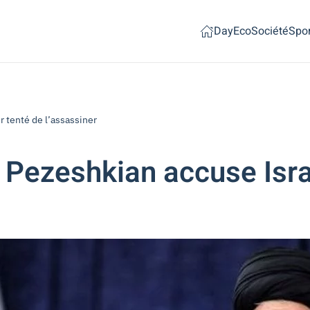
Day
Eco
Société
Spor
r tenté de l’assassiner
 Pezeshkian accuse Isra