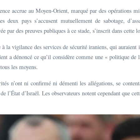
olence accrue au Moyen-Orient, marqué par des opérations mil
les deux pays s’accusent mutuellement de sabotage, d’assas
ée par des preuves publiques à ce stade, s’inscrit dans cette l
 à la vigilance des services de sécurité iraniens, qui auraien
ident a dénoncé ce qu’il considère comme une « politique de l
 tous les moyens.
orités n’ont ni confirmé ni démenti les allégations, se conte
 de l’État d’Israël. Les observateurs notent cependant que cette