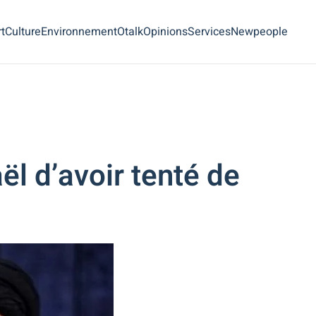
t
Culture
Environnement
Otalk
Opinions
Services
Newpeople
ël d’avoir tenté de