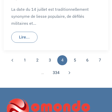
La date du 14 juillet est traditionnellement
synonyme de liesse populaire, de défilés
militaires et…
Lire...
1
2
3
4
5
6
7
…
334