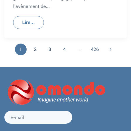
l'avènement de…
Lire...
1
2
3
4
…
426