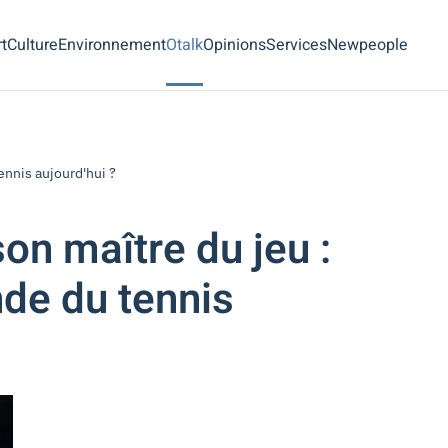
t
Culture
Environnement
Otalk
Opinions
Services
Newpeople
ennis aujourd'hui ?
son maître du jeu :
nde du tennis