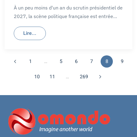
À un peu moins d'un an du scrutin présidentiel de
2027, la scène politique française est entrée…
Lire...
1
…
5
6
7
8
9
10
11
…
269