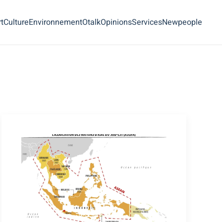
t
Culture
Environnement
Otalk
Opinions
Services
Newpeople