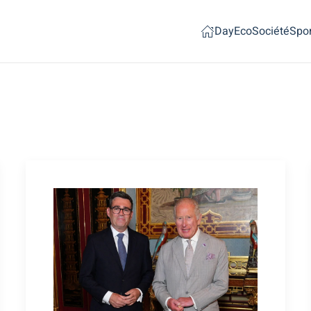
Day
Eco
Société
Spor